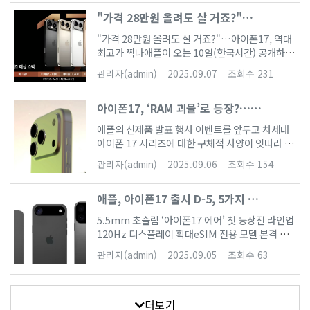
losreve)가 엑스를 통해 공개한 국내 통신사에서
이다.2008년 애플이 처음 맥북 에어를 공개했을 때
"가격 28만원 올려도 살 거죠?"…
유출된 아이폰17 시리즈의 사양 정보를 보도했다.
얇은 두께와 가벼운 무게로 많은 주목을 받았다. 이
애플은 오는 9일 제품공개 행사를 열고 아이폰17
아이폰17, 역대 최고가 찍나
제품에는 멀티터치 트랙패드와 같은 멋진 기능도
"가격 28만원 올려도 살 거죠?"…아이폰17, 역대
시리즈를 비롯한 신제품을 공개할 예정이다. 유출
탑재됐고 광학디스크 드라이브(ODD)를 제거하는
최고가 찍나애플이 오는 10일(한국시간) 공개하는
된 내용에 따르면, 아이폰17 프로의 카메라는 전작
등의 과감한 디자인 변경은 향후 컴퓨터 업계 전체
'아이폰17' 시리즈의 출고가가 전작보다 최대 200
5배 줌보다 개선된 8배 줌 카메라로 바뀔 전망이다.
관리자(admin)
2025.09.07
조회수 231
에 영향을 미쳤다. 하지만, 첫 번째 맥북 에어에는
달러(약 28만원) 인상될 것이라는 전망이 나왔다.
냉각 시스템도 새로운 증기 챔버 냉각 시스템을 갖
단점도 적지 않았다. 프로세서와 스토리지 사양
아이폰 역사상 처음으로 1000달러를 넘는 '아이폰
춰 개선될 것으로 예상된다. 이 기능은 일부 고급형
아이폰17, ‘RAM 괴물’로 등장?…최
17 프로'가 등장할 것으로 보인다. 7일 업계와 외신
안드로이드폰에 적용된 기능으로, 액체가 열을 머
에 따르면, 아이폰17 시리즈는 아이폰17(6.3인
대 12GB 탑재 전망
금은 후 가스로 증발하고 다시 액체로 응축되는 과
애플의 신제품 발표 행사 이벤트를 앞두고 차세대
치), 아이폰17 에어(6.6인치), 아이폰17 프로(6.3
정을 거치도록 해 열을 낮추는 방식이다. 이 방식은
아이폰 17 시리즈에 대한 구체적 사양이 잇따라 유
인치), 아이폰17 프로맥스(6.9인치) 등 총 네 가지
프로세서에서 열을 더 멀리 옮길 수 있고 팬이 필요
출되고 있다.이번에는 메모리(RAM) 용량이 핵심
모델로 출시된다. 이 중 '에어' 모델은 기존의 플러
관리자(admin)
2025.09.06
조회수 154
없기 때문에 공간을 덜 차지해 더 얇고 컴팩트한 기
포인트로 떠올랐다.시장조사업체 트렌드포스(Tre
스 모델을 대체하는 초슬림 모델로, 애플이 처음 선
기에서 장점을 보인다고 알려져 있다.아이폰
ndForce)에 따르면, 아이폰 17 에어(Air), 프로(P
보이는 라인업이다. 두께는 약 5.5㎜로 예상되며,
애플, 아이폰17 출시 D-5, 5가지 관
ro), 프로 맥스(Pro Max) 모델에는 12GB RAM
이는 역대 가장 얇았던 아이폰6(6.9㎜)보다 1.4㎜
이 탑재될 전망이다.이는 기존 아이폰 16 시리즈(8
전포인트
얇다. '갤럭시S25 엣지'(5.8㎜)보다도 더 슬림하
5.5mm 초슬림 ‘아이폰17 에어’ 첫 등장전 라인업
GB) 대비 크게 늘어난 용량으로, 애플이 최근 본격
다. 출고가는 전작 대비 큰 폭의 인상이 예상된다.
120Hz 디스플레이 확대eSIM 전용 모델 본격 확
도입한 AI 서비스 ‘애플 인텔리전스(Apple Intell
대만 시장조사업체 '트렌드포스'는 기본 모델은 전
산프로 모델의 성능·배터리 혁신 애플이 오는 9월
igence)’와 고성능 연산 기능을 원활하게 구동하
관리자(admin)
2025.09.05
조회수 63
작과 동일한 799달러(약 111만원)로 추정했지만
9일(현지시간, 한국시간 9월 10일 새벽) 신제품 발
기 위한 조치로 풀이된다.반면, 기본형 아이폰 17
에
표회 ‘원더러스트(Wonderlust)’를 열고 차세대
은 전작과 동일한 8GB RAM으로 유지될 것으로
스마트폰 아이폰17 시리즈를 공개한다. 올해는 디
관측된다. 애플 전문 애널리스트 밍치궈와 제프 푸
자인부터 디스플레이, 카메라, 배터리, 출시 전략까
더보기
역시 이 같은 라인업 차별화를 앞서 예측한 바 있다.