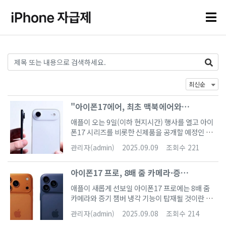
"아이폰17에어, 최초 맥북에어와
비슷"…근거는?
애플이 오는 9일(이하 현지시간) 행사를 열고 아이
폰17 시리즈를 비롯한 신제품을 공개할 예정인 가
운데 올해 처음으로 선보이는 슬림형 아이폰 ‘아이
관리자(admin)
2025.09.09
조회수 221
폰17 에어’에 대한 전망이 나왔다.블룸버그 통신은
7일 파워온 뉴스레터를 통해 올해 출시될 아이폰1
아이폰17 프로, 8배 줌 카메라·증기
7 에어의 향후 가능성과 방향성을 분석하는 기사를
보도했다.“아이폰17 에어, 2008년 출시된 맥북 에
챔버 냉각 기능 탑재
애플이 새롭게 선보일 아이폰17 프로에는 8배 줌
어와 비슷”블룸버그 마크 거먼은 아이폰17 에어가
카메라와 증기 챔버 냉각 기능이 탑재될 것이란 전
이번 행사의 주인공이긴 하지만 흥행은 쉽지 않을
망이 나왔다.IT매체 나인투파이브맥은 7일(이하
것으로 전망했다. 20여 년 전 애플이 처음 맥북 에
관리자(admin)
2025.09.08
조회수 214
현지시간) 유명 IT 팁스터 주칸로스레브(@Jukan
어를 선보였을 때와 비슷할 것이란 게 거먼의 설명